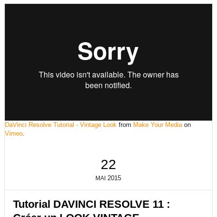
DaVinci Resolve Tutorial - Vintage Look
from
Make Your Media
on
Vimeo
.
22
2015
MAI
Tutorial DAVINCI RESOLVE 11 :