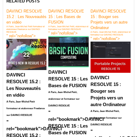
RELATED POSTS
DAVINCI RESOLVE
DAVINCI RESOLVE
DAVINCI RESOLVE
15.2 : Les Nouveautés
15 : Les Bases de
15 : Bouger ses
en vidéo
FUSION
Projets vers un autre
A Paris, Jean-Michel Petit formateur et
A Paris, Jean-Michel Petit, etalonneur et
Ordinateur
etalonneur Freelance sur DAVINCI
formateur sur DAVINCI RESOLVE
RESOLVE
" rel="nofollow">
A Paris, Jean-Michel Petit, etalonneur et
" rel="nofollow">
formateur sur DAVINCI RESOLVE
" rel="nofollow">
DAVINCI
DAVINCI
DAVINCI
RESOLVE 15 : Les
RESOLVE 15.2 :
RESOLVE 15 :
Bases de FUSION
Les Nouveautés
Bouger ses
A Paris, Jean-Michel Petit,
en vidéo
Projets vers un
etalonneur et formateur sur
A Paris, Jean-Michel Petit
autre Ordinateur
DAVINCI RESOLVE
formateur et etalonneur Freelance
"
A Paris, Jean-Michel Petit,
sur DAVINCI RESOLVE
rel="bookmark">
DAVINCI
etalonneur et formateur sur
"
RESOLVE 15 : Les
DAVINCI RESOLVE
rel="bookmark">
DAVINCI
"
Bases de FUSION
RESOLVE 15.2 :