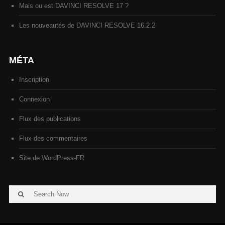
Mais ou est DAVINCI RESOLVE 17 ?
Les nouveautés de DAVINCI RESOLVE 16.2.2
MÉTA
Inscription
Connexion
Flux des publications
Flux des commentaires
Site de WordPress-FR
Search
Search
for: