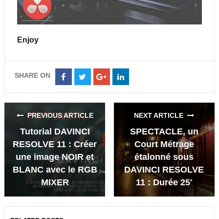
Enjoy
SHARE ON
Share
Share
Share
Share
on
on
on
on
Facebook
Twitter
Google+
LinkedIn
PREVIOUS ARTICLE
NEXT ARTICLE
Tutorial DAVINCI
SPECTACLE, un
RESOLVE 11 : Créer
Court Métrage
une image NOIR et
étalonné sous
BLANC avec le RGB
DAVINCI RESOLVE
MIXER
11 : Durée 25′