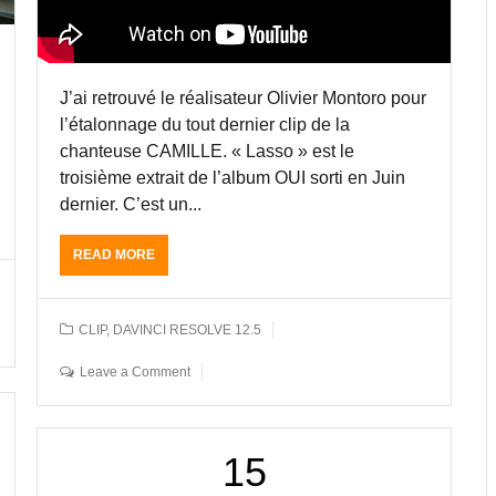
J’ai retrouvé le réalisateur Olivier Montoro pour
l’étalonnage du tout dernier clip de la
chanteuse CAMILLE. « Lasso » est le
troisième extrait de l’album OUI sorti en Juin
dernier. C’est un...
READ MORE
A
B
O
U
CLIP
,
DAVINCI RESOLVE 12.5
T
L
Leave a Comment
E
C
L
I
15
P
L