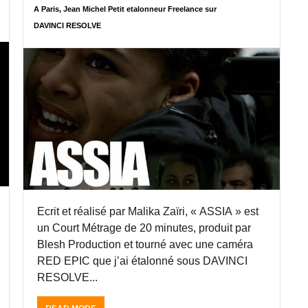
M
A
A Paris, Jean Michel Petit etalonneur Freelance sur
I
V
DAVINCI RESOLVE
C
I
H
N
E
C
L
I
P
R
E
E
T
S
I
O
T
L
,
V
E
E
T
1
A
2
L
.
Ecrit et réalisé par Malika Zaïri, « ASSIA » est
O
5
un Court Métrage de 20 minutes, produit par
N
D
N
Blesh Production et tourné avec une caméra
U
E
C
RED EPIC que j’ai étalonné sous DAVINCI
U
L
RESOLVE...
R
I
F
P
R