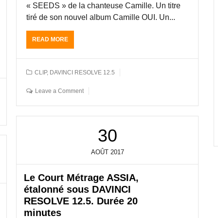
« SEEDS » de la chanteuse Camille. Un titre
S
tiré de son nouvel album Camille OUI. Un...
D
A
V
READ MORE
A
I
B
N
O
C
U
CLIP
,
DAVINCI RESOLVE 12.5
I
T
R
E
Leave a Comment
E
T
S
A
O
L
L
O
V
30
N
E
N
1
A
AOÛT
2017
2
G
.
E
5
Le Court Métrage ASSIA,
S
J
O
étalonné sous DAVINCI
E
U
RESOLVE 12.5. Durée 20
A
S
minutes
N
D