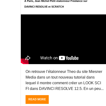
A Paris, Jean Michel Petit etalonneur Freelance sur
N
S
DAVINCI RESOLVE et SCRATCH
U
D
T
A
E
V
S
I
A
N
P
C
A
I
R
R
I
E
S
S
,
O
J
L
E
V
A
E
N
1
On retrouve l’étalonneur Theo du site Miesner
M
2
Media dans un tout nouveau tutorial dans
I
.
lequel il montre comment créer un LOOK SCI
C
5
FI dans DAVINCI RESOLVE 12.5. En un peu...
H
D
E
U
L
C
READ MORE
A
P
L
B
E