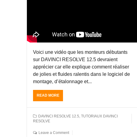
S
I
A
U
C
V
R
M
I
D
I
N
A
S
C
V
T
I
I
E
R
N
R
E
C
Z
Voici une vidéo que les monteurs débutants
S
I
G
O
sur DAVINCI RESOLVE 12.5 devraient
R
U
L
apprécier car elle explique comment réaliser
E
Y
V
S
de jolies et fluides ralentis dans le logiciel de
A
E
O
P
montage, d’étalonnage et...
1
L
A
2
V
R
.
READ MORE
A
E
I
5
B
E
S
A
O
T
,
P
U
S
J
DAVINCI RESOLVE 12.5
,
TUTORIAUX DAVINCI
A
T
C
RESOLVE
E
R
S
R
A
I
L
A
Leave a Comment
N
S
O
T