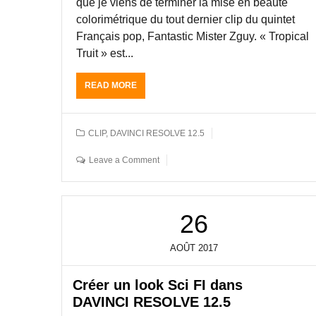
que je viens de terminer la mise en beauté
P
F
colorimétrique du tout dernier clip du quintet
A
Français pop, Fantastic Mister Zguy. « Tropical
C
Truit » est...
E
A
S
READ MORE
A
E
B
S
O
J
U
CLIP
,
DAVINCI RESOLVE 12.5
U
T
G
E
Leave a Comment
E
T
S
A
.
L
D
O
26
U
N
R
N
É
A
AOÛT
2017
E
G
9
E
Créer un look Sci FI dans
0
S
M
DAVINCI RESOLVE 12.5
O
I
U