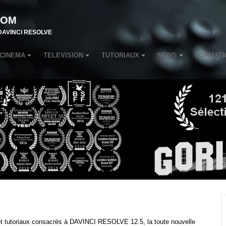
COM
r DAVINCI RESOLVE
CINEMA
TELEVISION
TUTORIAUX
NEWS
FORMATI
s et tutoriaux consacrés à DAVINCI RESOLVE 12.5, la toute nouvelle