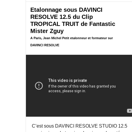
E
Etalonnage sous DAVINCI
D
U
RESOLVE 12.5 du Clip
D
TROPICAL TRUIT de Fantastic
O
Mister Zguy
C
U
A Paris, Jean Michel Petit etalonneur et formateur sur
M
DAVINCI RESOLVE
E
N
T
A
I
R
E
L
E
R
O
U
N
D
C’est sous DAVINCI RESOLVE STUDIO 12.5
U