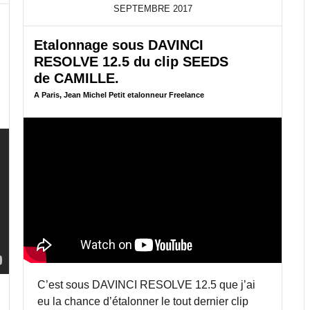
A
SEPTEMBRE
2017
S
S
Etalonnage sous DAVINCI
O
RESOLVE 12.5 du clip SEEDS
D
E
de CAMILLE.
C
A Paris, Jean Michel Petit etalonneur Freelance
A
M
I
L
L
E
É
T
A
L
O
N
N
É
S
C’est sous DAVINCI RESOLVE 12.5 que j’ai
O
eu la chance d’étalonner le tout dernier clip
U