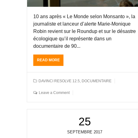
10 ans après « Le Monde selon Monsanto », la
journaliste et lanceur d’alerte Marie-Monique
Robin revient sur le Roundup et sur le désastre
écologique qu’il représente dans un
documentaire de 90...
READ MORE
A
B
O
U
DAVINCI RESOLVE 12.5
,
DOCUMENTAIRE
T
E
Leave a Comment
T
A
L
O
25
N
N
A
SEPTEMBRE
2017
G