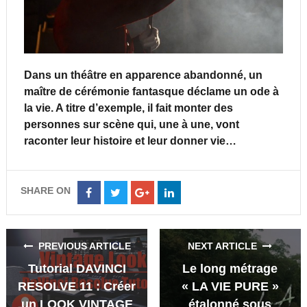
Dans un théâtre en apparence abandonné, un
maître de cérémonie fantasque déclame un ode à
la vie. A titre d’exemple, il fait monter des
personnes sur scène qui, une à une, vont
raconter leur histoire et leur donner vie…
SHARE ON
Share
Share
Share
Share
on
on
on
on
Facebook
Twitter
Google+
LinkedIn
PREVIOUS ARTICLE
NEXT ARTICLE
Tutorial DAVINCI
Le long métrage
RESOLVE 11 : Créer
« LA VIE PURE »
un LOOK VINTAGE
étalonné sous