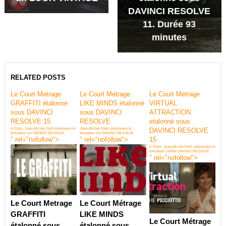
DAVINCI RESOLVE
11. Durée 93
minutes
RELATED POSTS
Le Court Metrage
Le Court Métrage
Le Court Métrage
GRAFFITI étalonné
LIKE MINDS étalonné
VIRTUAL
sous DAVINCI
sous DAVINCI
ATTRACTION
RESOLVE 15
RESOLVE
etalonné sous
A Paris, Jean-Michel Petit étalonneur et
Jean-Michel Petit, étalonneur et
DAVINCI RESOLVE
formateur sur DAVINCI RESOLVE
formateur sur DAVINCI RESOLVE
" rel="nofollow">
" rel="nofollow">
15
A Paris, Jean-Michel Petit, etalonneur et
formateur certifié DAVINCI RESOLVE
" rel="nofollow">
Le Court Metrage
Le Court Métrage
GRAFFITI
LIKE MINDS
Le Court Métrage
étalonné sous
étalonné sous