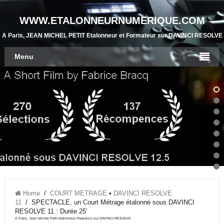
WWW.ETALONNEURNUMERIQUE.COM
A Paris, JEAN MICHEL PETIT Etalonneur et Formateur sur DAVINCI RESOLVE
Menu
Home
/
COURT METRAGE
•
DAVINCI RESOLVE
11
/
SPECTACLE, un Court Métrage étalonné sous DAVINCI
RESOLVE 11 : Durée 25′
A Paris, Jean Michel Petit etalonneur Freelance sur DAVINCI RESOLVE