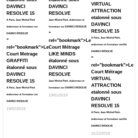
VIRTUAL
DAVINCI
DAVINCI
ATTRACTION
RESOLVE 15
RESOLVE
etalonné sous
A Paris, Jean-Michel Petit
Jean-Michel Petit, étalonneur et
DAVINCI
étalonneur et formateur sur
formateur sur DAVINCI RESOLVE
RESOLVE 15
"
DAVINCI RESOLVE
A Paris, Jean-Michel Petit,
"
rel="bookmark">
Le
etalonneur et formateur certifié
rel="bookmark">
Le
Court Métrage
DAVINCI RESOLVE
Court Metrage
LIKE MINDS
"
GRAFFITI
étalonné sous
rel="bookmark">
Le
étalonné sous
DAVINCI
Court Métrage
DAVINCI
RESOLVE
VIRTUAL
RESOLVE 15
Jean-Michel Petit, étalonneur et
ATTRACTION
A Paris, Jean-Michel Petit
formateur sur DAVINCI RESOLVE
etalonné sous
étalonneur et formateur sur
19/01/2019
DAVINCI
DAVINCI RESOLVE
RESOLVE 15
19/02/2019
A Paris, Jean-Michel Petit,
etalonneur et formateur certifié
DAVINCI RESOLVE
11/12/2018