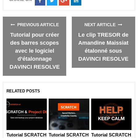
Share
Share
Share
Share
on
on
on
on
Facebook
Twitter
Google+
LinkedIn
PREVIOUS ARTICLE
NEXT ARTICLE
Tutorial pour créer
Le clip TRESOR de
des barres scopes
Amandine Maissiat
avec le logiciel
étalonné sous
d’étalonnage
DAVINCI RESOLVE
DAVINCI RESOLVE
RELATED POSTS
Tutorial SCRATCH
Tutorial SCRATCH
Tutorial SCRATCH