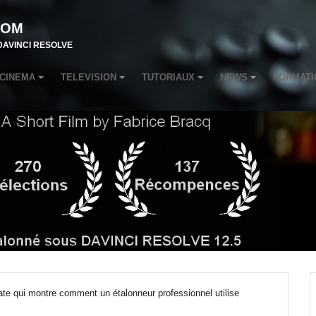
COM
r DAVINCI RESOLVE
CINEMA
TELEVISION
TUTORIAUX
NEWS
FORMATI
ate qui montre comment un étalonneur professionnel utilise