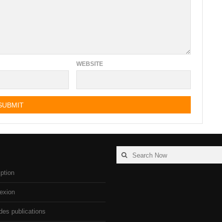
WEBSITE
Search
Search
for:
iption
exion
des publications