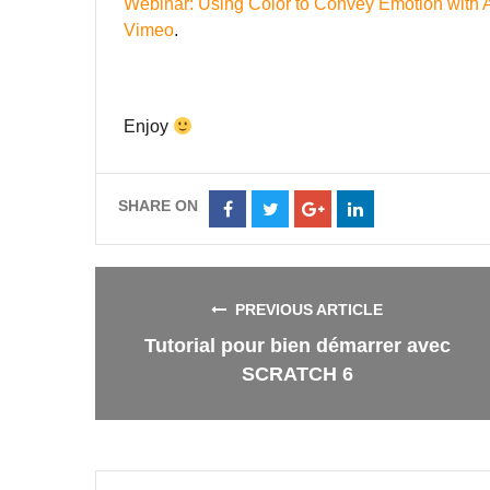
Webinar: Using Color to Convey Emotion wi
Vimeo
.
Enjoy
SHARE ON
Share
Share
Share
Share
on
on
on
on
Facebook
Twitter
Google+
LinkedIn
PREVIOUS ARTICLE
Tutorial pour bien démarrer avec
SCRATCH 6