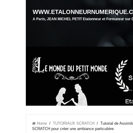
WWW.ETALONNEURNUMERIQUE.
A Paris, JEAN MICHEL PETIT Etalonneur et Formateur su
Home
/
TUTORIAUX SCRATCH
/ Tutorial de Assimil
SCRATCH pour créer une ambiance particulière