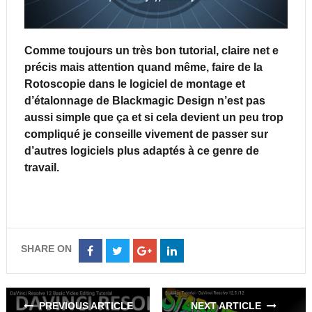
Comme toujours un très bon tutorial, claire net e
précis mais attention quand même, faire de la
Rotoscopie dans le logiciel de montage et
d’étalonnage de Blackmagic Design n’est pas
aussi simple que ça et si cela devient un peu trop
compliqué je conseille vivement de passer sur
d’autres logiciels plus adaptés à ce genre de
travail.
SHARE ON
Share
Share
Share
Share
on
on
on
on
Facebook
Twitter
Google+
LinkedIn
PREVIOUS ARTICLE
NEXT ARTICLE