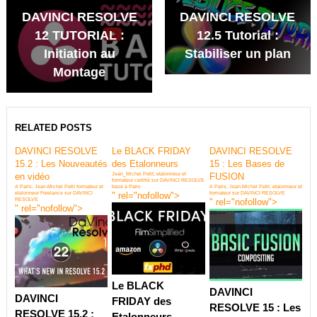
DAVINCI RESOLVE
DAVINCI RESOLVE
12 TUTORIAL :
12.5 Tutorial :
Initiation au
Stabiliser un plan
Montage
RELATED POSTS
DAVINCI RESOLVE
Le BLACK FRIDAY
DAVINCI RESOLVE
15.2 : Les Nouveautés
des Etalonneurs
15 : Les Bases de
en vidéo
Jean_Michel Petit, etalonneur et
FUSION
formateur certifié sur DAVINCI RESOLVE
A Paris, Jean-Michel Petit formateur et
basé à Paris
A Paris, Jean-Michel Petit, etalonneur et
etalonneur Freelance sur DAVINCI
" rel="nofollow">
formateur sur DAVINCI RESOLVE
RESOLVE
" rel="nofollow">
" rel="nofollow">
Le BLACK
DAVINCI
DAVINCI
FRIDAY des
RESOLVE 15 : Les
RESOLVE 15.2 :
Etalonneurs