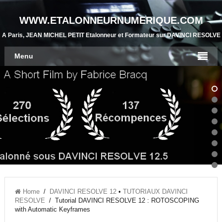
WWW.ETALONNEURNUMERIQUE.COM
A Paris, JEAN MICHEL PETIT Etalonneur et Formateur sur DAVINCI RESOLVE
Menu
Home
/
DAVINCI RESOLVE 12
•
TUTORIAUX DAVINCI
RESOLVE
/ Tutorial DAVINCI RESOLVE 12 : ROTOSCOPING
with Automatic Keyframes