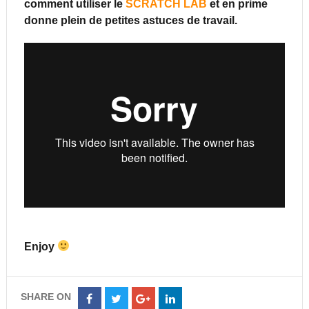
comment utiliser le
SCRATCH LAB
et en prime
donne plein de petites astuces de travail.
Enjoy
SHARE ON
Share
Share
Share
Share