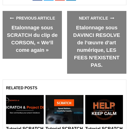
on
on
on
on
Facebook
Twitter
Google+
LinkedIn
PREVIOUS ARTICLE
NEXT ARTICLE
Etalonnage sous
Etalonnage sous
SCRATCH du clip de
DAVINCI RESOLVE
CORSON, « We’ll
de l’œuvre d’art
come again »
numérique, LES
FEES N’EXISTENT
PAS.
RELATED POSTS
Tutorial SCRATCH
Tutorial SCRATCH
Tutorial SCRATCH