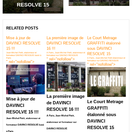
RESOLVE 15
RELATED POSTS
Mise à jour de
La première image de
Le Court Metrage
DAVINCI RESOLVE
DAVINCI RESOLVE
GRAFFITI étalonné
15 !!!
16 !!!
sous DAVINCI
Jean-Michel Petit, etalonneur et
A Paris, Jean-Michel Petit, etalonneur et
RESOLVE 15
formateur DAVINCI RESOLVE basé à
formateur sur DAVINCI RESOLVE
Paris
" rel="nofollow">
A Paris, Jean-Michel Petit étalonneur et
" rel="nofollow">
formateur sur DAVINCI RESOLVE
" rel="nofollow">
La première image
Mise à jour de
Le Court Metrage
de DAVINCI
DAVINCI
GRAFFITI
RESOLVE 16 !!!
RESOLVE 15 !!!
étalonné sous
A Paris, Jean-Michel Petit,
Jean-Michel Petit, etalonneur et
DAVINCI
etalonneur et formateur sur
formateur DAVINCI RESOLVE basé
RESOLVE 15
DAVINCI RESOLVE
à Paris