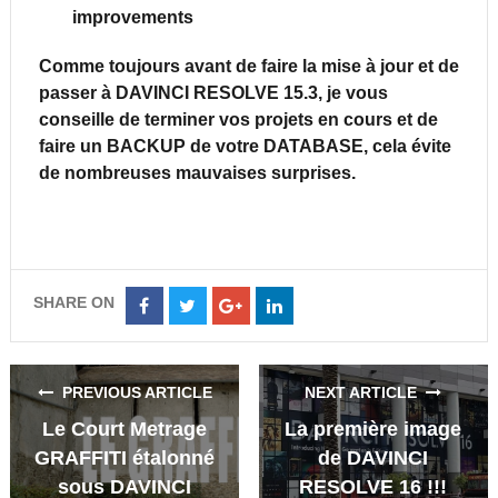
improvements
Comme toujours avant de faire la mise à jour et de
passer à DAVINCI RESOLVE 15.3, je vous
conseille de terminer vos projets en cours et de
faire un BACKUP de votre DATABASE, cela évite
de nombreuses mauvaises surprises.
SHARE ON
Share
Share
Share
Share
on
on
on
on
Facebook
Twitter
Google+
LinkedIn
PREVIOUS ARTICLE
NEXT ARTICLE
Le Court Metrage
La première image
GRAFFITI étalonné
de DAVINCI
sous DAVINCI
RESOLVE 16 !!!