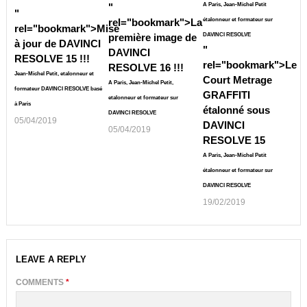
"
A Paris, Jean-Michel Petit
"
rel="bookmark">
La
étalonneur et formateur sur
rel="bookmark">
Mise
première image de
DAVINCI RESOLVE
à jour de DAVINCI
"
DAVINCI
RESOLVE 15 !!!
rel="bookmark">
Le
RESOLVE 16 !!!
Jean-Michel Petit, etalonneur et
Court Metrage
A Paris, Jean-Michel Petit,
formateur DAVINCI RESOLVE basé
GRAFFITI
etalonneur et formateur sur
à Paris
étalonné sous
DAVINCI RESOLVE
05/04/2019
DAVINCI
05/04/2019
RESOLVE 15
A Paris, Jean-Michel Petit
étalonneur et formateur sur
DAVINCI RESOLVE
19/02/2019
LEAVE A REPLY
COMMENTS
*