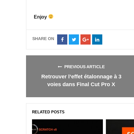
Enjoy
SHARE ON
Share
Share
Share
Share
on
on
on
on
Facebook
Twitter
Google+
LinkedIn
PREVIOUS ARTICLE
Retrouver l’effet étalonnage à 3
voies dans Final Cut Pro X
RELATED POSTS