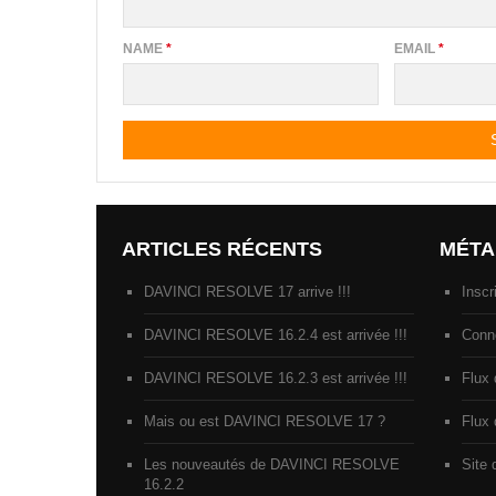
NAME
*
EMAIL
*
ARTICLES RÉCENTS
MÉTA
DAVINCI RESOLVE 17 arrive !!!
Inscr
DAVINCI RESOLVE 16.2.4 est arrivée !!!
Conn
DAVINCI RESOLVE 16.2.3 est arrivée !!!
Flux 
Mais ou est DAVINCI RESOLVE 17 ?
Flux
Les nouveautés de DAVINCI RESOLVE
Site
16.2.2