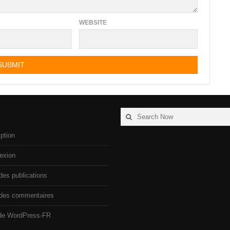
WEBSITE
Search
Search
for:
iption
exion
des publications
 des commentaires
 de WordPress-FR