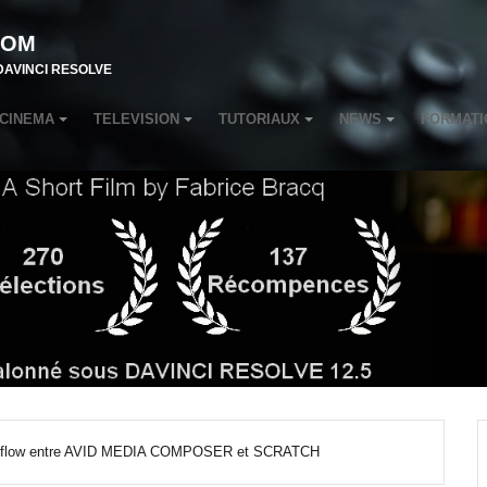
COM
r DAVINCI RESOLVE
CINEMA
TELEVISION
TUTORIAUX
NEWS
FORMATI
orkflow entre AVID MEDIA COMPOSER et SCRATCH