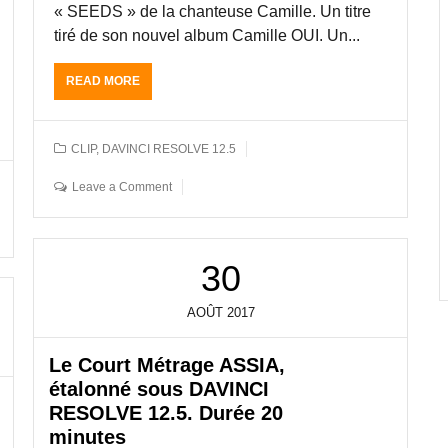
« SEEDS » de la chanteuse Camille. Un titre
S
tiré de son nouvel album Camille OUI. Un...
D
A
V
READ MORE
A
I
B
N
O
C
U
CLIP
,
DAVINCI RESOLVE 12.5
I
T
R
E
Leave a Comment
E
T
S
A
O
L
L
O
V
30
N
E
N
1
A
AOÛT
2017
2
G
.
E
5
Le Court Métrage ASSIA,
S
J
O
étalonné sous DAVINCI
E
U
RESOLVE 12.5. Durée 20
A
S
minutes
N
D