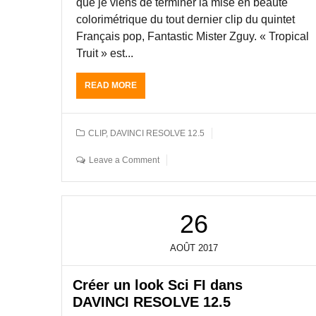
que je viens de terminer la mise en beauté
P
F
colorimétrique du tout dernier clip du quintet
A
Français pop, Fantastic Mister Zguy. « Tropical
C
Truit » est...
E
A
S
READ MORE
A
E
B
S
O
J
U
CLIP
,
DAVINCI RESOLVE 12.5
U
T
G
E
Leave a Comment
E
T
S
A
.
L
D
O
26
U
N
R
N
É
A
AOÛT
2017
E
G
9
E
Créer un look Sci FI dans
0
S
M
DAVINCI RESOLVE 12.5
O
I
U