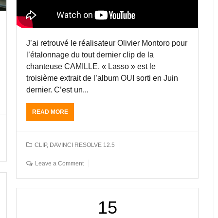
J’ai retrouvé le réalisateur Olivier Montoro pour
l’étalonnage du tout dernier clip de la
chanteuse CAMILLE. « Lasso » est le
troisième extrait de l’album OUI sorti en Juin
dernier. C’est un...
READ MORE
A
B
O
U
CLIP
,
DAVINCI RESOLVE 12.5
T
L
Leave a Comment
E
C
L
I
15
P
L