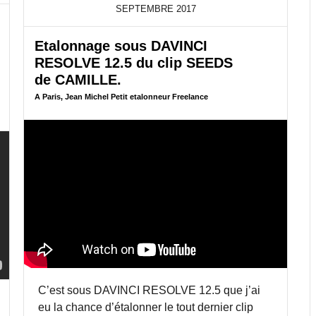
A
SEPTEMBRE
2017
S
S
Etalonnage sous DAVINCI
O
RESOLVE 12.5 du clip SEEDS
D
E
de CAMILLE.
C
A Paris, Jean Michel Petit etalonneur Freelance
A
M
I
L
L
E
É
T
A
L
O
N
N
É
S
C’est sous DAVINCI RESOLVE 12.5 que j’ai
O
eu la chance d’étalonner le tout dernier clip
U