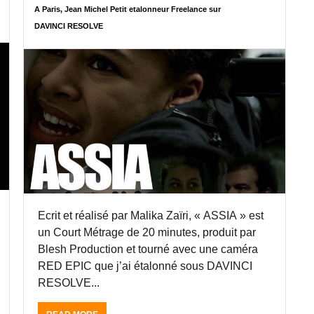
M
A
A Paris, Jean Michel Petit etalonneur Freelance sur
I
V
DAVINCI RESOLVE
C
I
H
N
E
C
L
I
P
R
E
E
T
S
I
O
T
L
,
V
E
E
T
1
A
2
L
.
Ecrit et réalisé par Malika Zaïri, « ASSIA » est
O
5
un Court Métrage de 20 minutes, produit par
N
D
N
Blesh Production et tourné avec une caméra
U
E
C
RED EPIC que j’ai étalonné sous DAVINCI
U
L
RESOLVE...
R
I
F
P
R