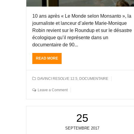
10 ans après « Le Monde selon Monsanto », la
journaliste et lanceur d’alerte Marie-Monique
Robin revient sur le Roundup et sur le désastre
écologique qu’il représente dans un
documentaire de 90...
READ MORE
A
B
O
U
DAVINCI RESOLVE 12.5
,
DOCUMENTAIRE
T
E
Leave a Comment
T
A
L
O
25
N
N
A
SEPTEMBRE
2017
G