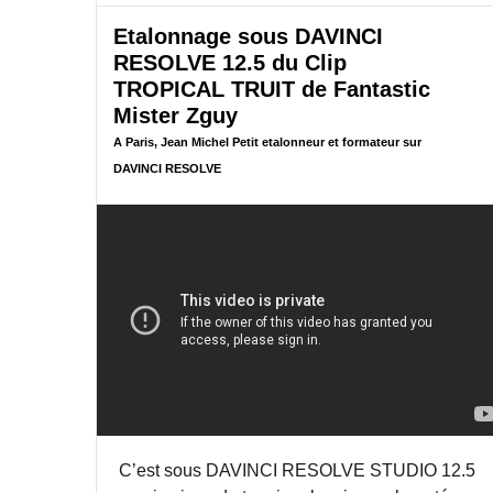
E
Etalonnage sous DAVINCI
D
U
RESOLVE 12.5 du Clip
D
TROPICAL TRUIT de Fantastic
O
Mister Zguy
C
U
A Paris, Jean Michel Petit etalonneur et formateur sur
M
DAVINCI RESOLVE
E
N
T
A
I
R
E
L
E
R
O
U
N
D
C’est sous DAVINCI RESOLVE STUDIO 12.5
U