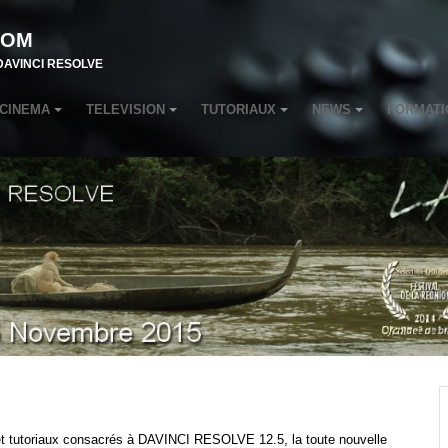
COM
r DAVINCI RESOLVE
CINEMA
TELEVISION
TUTORIAUX
NEWS
FORMATI
s et tutoriaux consacrés à DAVINCI RESOLVE 12.5, la toute nouvelle