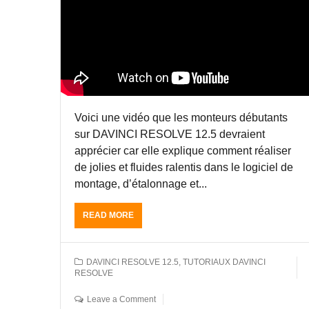
S
I
A
U
C
V
R
M
I
D
I
N
A
S
C
V
T
I
I
E
R
N
R
E
C
Z
Voici une vidéo que les monteurs débutants
S
I
G
O
sur DAVINCI RESOLVE 12.5 devraient
R
U
L
apprécier car elle explique comment réaliser
E
Y
V
S
de jolies et fluides ralentis dans le logiciel de
A
E
O
P
montage, d’étalonnage et...
1
L
A
2
V
R
.
READ MORE
A
E
I
5
B
E
S
A
O
T
,
P
U
S
J
DAVINCI RESOLVE 12.5
,
TUTORIAUX DAVINCI
A
T
C
RESOLVE
E
R
S
R
A
I
L
A
Leave a Comment
N
S
O
T