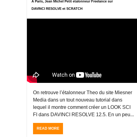
A Paris, Jean Michel Petit etalonneur Freelance sur
N
S
DAVINCI RESOLVE et SCRATCH
U
D
T
A
E
V
S
I
A
N
P
C
A
I
R
R
I
E
S
S
,
O
J
L
E
V
A
E
N
1
On retrouve l’étalonneur Theo du site Miesner
M
2
Media dans un tout nouveau tutorial dans
I
.
lequel il montre comment créer un LOOK SCI
C
5
FI dans DAVINCI RESOLVE 12.5. En un peu...
H
D
E
U
L
C
READ MORE
A
P
L
B
E