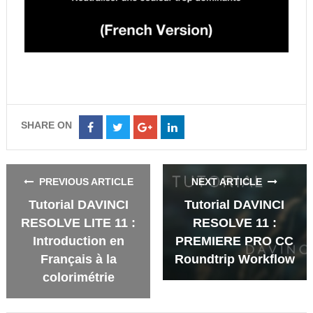
SHARE ON
Share
Share
Share
Share
on
on
on
on
Facebook
Twitter
Google+
LinkedIn
PREVIOUS ARTICLE
NEXT ARTICLE
Tutorial DAVINCI
Tutorial DAVINCI
RESOLVE LITE 11 :
RESOLVE 11 :
Introduction en
PREMIERE PRO CC
Français à la
Roundtrip Workflow
colorimétrie