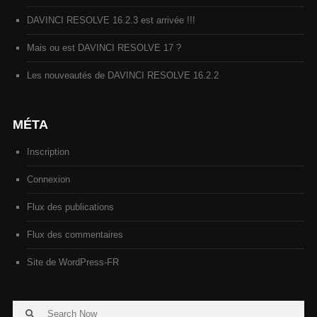
DAVINCI RESOLVE 16.2.3 est arrivée !!!
Mais ou est DAVINCI RESOLVE 17 ?
Les nouveautés de DAVINCI RESOLVE 16.2.2
MÉTA
Inscription
Connexion
Flux des publications
Flux des commentaires
Site de WordPress-FR
Search
Search