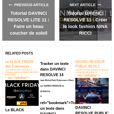
PREVIOUS ARTICLE
NEXT ARTICLE
Tutorial DAVINCI
Tutorial DAVINCI
RESOLVE LITE 11 :
RESOLVE 11 : Créer
Faire un beau
le look fashion NINA
coucher de soleil
RICCI
RELATED POSTS
Le BLACK FRIDAY
DAVINCI RESOLVE
Tracker un texte
des Etalonneurs
PUBLIC BETA 2
dans DAVINCI
Jean_Michel Petit, etalonneur et
Jean Michel Petit, etaloneur et formateur
formateur certifié sur DAVINCI RESOLVE
sur DAVINCI RESOLVE 14
RESOLVE 14
basé à Paris
" rel="nofollow">
" rel="nofollow">
Jean Michel Petit Etalonneur à Paris
sur DAVINCI RESOLVE et
SCRATCH
"
rel="bookmark">
Tracker
DAVINCI
un texte dans
Le BLACK
RESOLVE PUBLIC
DAVINCI