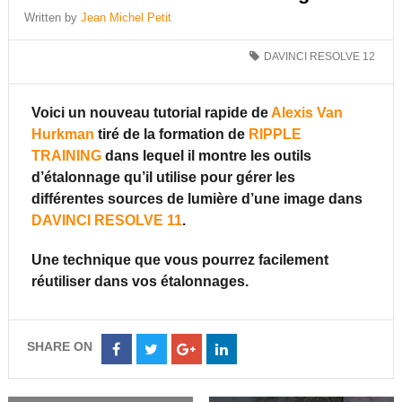
Written by
Jean Michel Petit
DAVINCI RESOLVE 12
Voici un nouveau tutorial rapide de
Alexis Van
Hurkman
tiré de la formation de
RIPPLE
TRAINING
dans lequel il montre les outils
d’étalonnage qu’il utilise pour gérer les
différentes sources de lumière d’une image dans
DAVINCI RESOLVE 11
.
Une technique que vous pourrez facilement
réutiliser dans vos étalonnages.
SHARE ON
Share
Share
Share
Share
on
on
on
on
Facebook
Twitter
Google+
LinkedIn