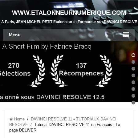
WWW.ETALONNEURNUMERIQUE.COM
A Paris, JEAN MICHEL PETIT Etalonneur et Formateur sur DAVINCI RESOLVE
Menu
Home
/
DAVINCI RESOLVE 11
•
TUTORIAUX DAVINCI
RESOLVE
/ Tutorial DAVINCI RESOLVE 11 en Français : La
page DELIVER