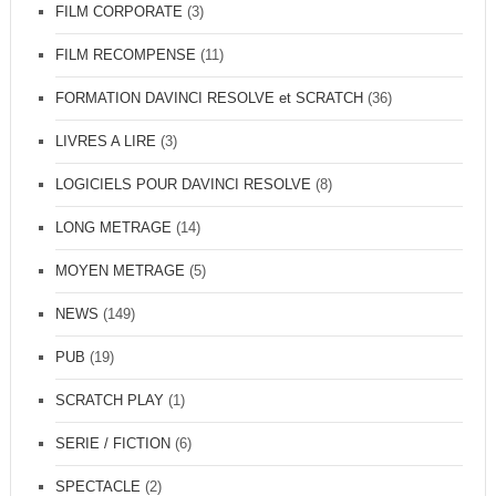
FILM CORPORATE
(3)
FILM RECOMPENSE
(11)
FORMATION DAVINCI RESOLVE et SCRATCH
(36)
LIVRES A LIRE
(3)
LOGICIELS POUR DAVINCI RESOLVE
(8)
LONG METRAGE
(14)
MOYEN METRAGE
(5)
NEWS
(149)
PUB
(19)
SCRATCH PLAY
(1)
SERIE / FICTION
(6)
SPECTACLE
(2)