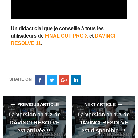
Un didacticiel que je conseille à tous les
utilisateurs de
FINAL CUT PRO X
et
DAVINCI
RESOLVE 11
.
SHARE ON
Share
Share
Share
Share
on
on
on
on
Facebook
Twitter
Google+
LinkedIn
PREVIOUS ARTICLE
NEXT ARTICLE
La version 11.1.2 de
La version 11.1.3 de
DAVINCI RESOLVE
DAVINCI RESOLVE
est arrivée !!!
est disponible !!!