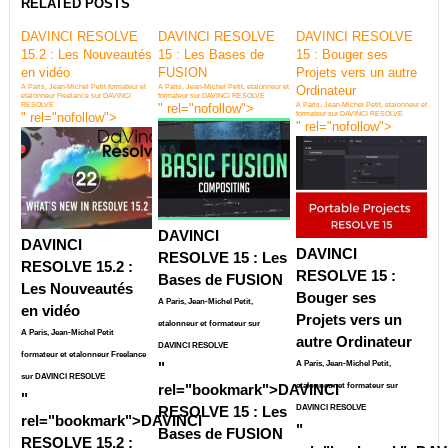
RELATED POSTS
DAVINCI RESOLVE
DAVINCI RESOLVE
DAVINCI RESOLVE
15.2 : Les Nouveautés
15 : Les Bases de
15 : Bouger ses
en vidéo
FUSION
Projets vers un autre
A Paris, Jean-Michel Petit formateur et
A Paris, Jean-Michel Petit, etalonneur et
Ordinateur
etalonneur Freelance sur DAVINCI
formateur sur DAVINCI RESOLVE
RESOLVE
" rel="nofollow">
A Paris, Jean-Michel Petit, etalonneur et
" rel="nofollow">
formateur sur DAVINCI RESOLVE
" rel="nofollow">
DAVINCI
DAVINCI
DAVINCI
RESOLVE 15 : Les
RESOLVE 15.2 :
RESOLVE 15 :
Bases de FUSION
Les Nouveautés
Bouger ses
A Paris, Jean-Michel Petit,
en vidéo
Projets vers un
etalonneur et formateur sur
A Paris, Jean-Michel Petit
autre Ordinateur
DAVINCI RESOLVE
formateur et etalonneur Freelance
"
A Paris, Jean-Michel Petit,
sur DAVINCI RESOLVE
rel="bookmark">
DAVINCI
etalonneur et formateur sur
"
RESOLVE 15 : Les
DAVINCI RESOLVE
rel="bookmark">
DAVINCI
"
Bases de FUSION
RESOLVE 15.2 :