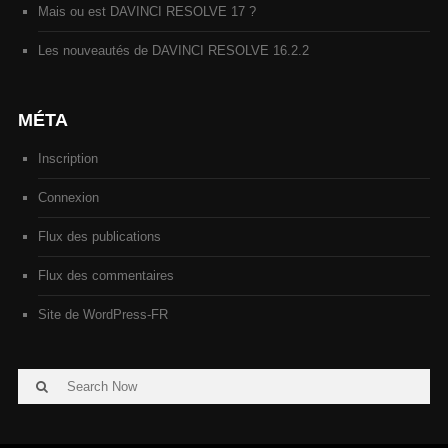
Mais ou est DAVINCI RESOLVE 17 ?
Les nouveautés de DAVINCI RESOLVE 16.2.2
MÉTA
Inscription
Connexion
Flux des publications
Flux des commentaires
Site de WordPress-FR
Search
Search
for: