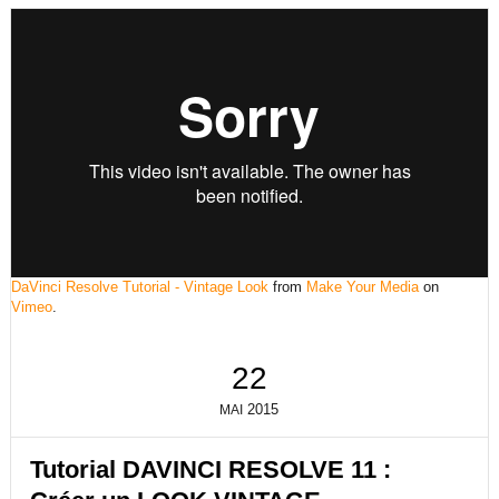
DaVinci Resolve Tutorial - Vintage Look
from
Make Your Media
on
Vimeo
.
22
2015
MAI
Tutorial DAVINCI RESOLVE 11 :