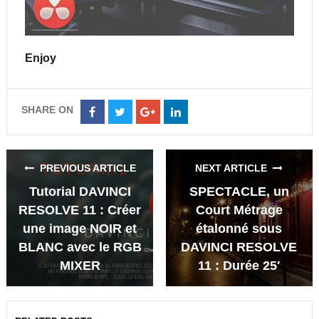
Enjoy
SHARE ON
Share
Share
Share
Share
on
on
on
on
Facebook
Twitter
Google+
LinkedIn
PREVIOUS ARTICLE
NEXT ARTICLE
Tutorial DAVINCI
SPECTACLE, un
RESOLVE 11 : Créer
Court Métrage
une image NOIR et
étalonné sous
BLANC avec le RGB
DAVINCI RESOLVE
MIXER
11 : Durée 25′