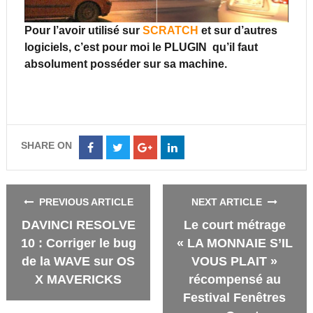
Pour l’avoir utilisé sur
SCRATCH
et sur d’autres
logiciels, c’est pour moi le
PLUGIN
qu’il faut
absolument posséder sur sa machine.
SHARE ON
Share
Share
Share
Share
on
on
on
on
Facebook
Twitter
Google+
LinkedIn
PREVIOUS ARTICLE
NEXT ARTICLE
DAVINCI RESOLVE
Le court métrage
10 : Corriger le bug
« LA MONNAIE S’IL
de la WAVE sur OS
VOUS PLAIT »
X MAVERICKS
récompensé au
Festival Fenêtres