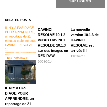
sur Courts
RELATED POSTS
IL N’Y A PAS D’AGE
DAVINCI
La nouvelle
POUR APPRENDRE,
RESOLVE 10.1.2
version 10.1.3 de
un reportage de 21
Versus DAVINCI
DAVINCI
minutes étalonné sous
DAVINCI RESOLVE
RESOLBE 10.1.3
RESOLVE est
10
sur des images en
arrivée !!!
Jean Michel Petit, Etalonneur Freelance
RED RAW
à Paris
19/03/2014
" rel="nofollow">
20/03/2014
IL N’Y A PAS
D’AGE POUR
APPRENDRE, un
reportage de 21