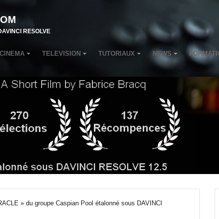
COM
r DAVINCI RESOLVE
CINEMA
TELEVISION
TUTORIAUX
NEWS
FORMATI
RACLE » du groupe Caspian Pool étalonné sous DAVINCI