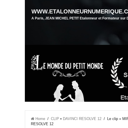
WWW.ETALONNEURNUMERIQUE.
A Paris, JEAN MICHEL PETIT Etalonneur et Formateur su
Home
/
CLIP
•
DAVINCI RESOLVE 12
/ Le clip « MI
RESOLVE 12