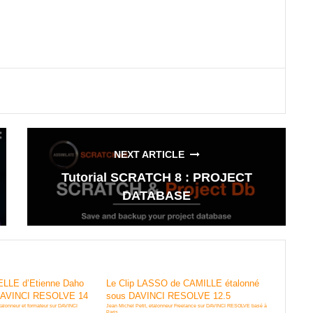
NEXT ARTICLE
Tutorial SCRATCH 8 : PROJECT
DATABASE
CELLE d’Etienne Daho
Le Clip LASSO de CAMILLE étalonné
 DAVINCI RESOLVE 14
sous DAVINCI RESOLVE 12.5
etalonneur et formateur sur DAVINCI
Jean Michel Petit, etalonneur Freelance sur DAVINCI RESOLVE basé à
Paris