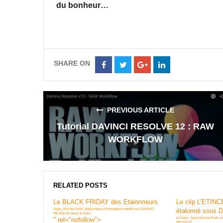
du bonheur…
SHARE ON
Share
Share
Share
Share
on
on
on
on
Facebook
Twitter
Google+
LinkedIn
PREVIOUS ARTICLE
Tutorial DAVINCI RESOLVE 12 : RAW
WORKFLOW
RELATED POSTS
Le BLACK FRIDAY des Etalonneurs
Le clip L’ETIN
Jean_Michel Petit, etalonneur et formateur certifié sur DAVINCI
étalonné sous
RESOLVE basé à Paris
" rel="nofollow">
A Paris, Jean-Michel Petit, 
RESOLVE