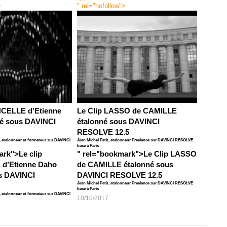
>
" rel="nofollow">
INCELLE d’Etienne
Le Clip LASSO de CAMILLE
é sous DAVINCI
étalonné sous DAVINCI
RESOLVE 12.5
t, etalonneur et formateur sur DAVINCI
Jean Michel Petit, etalonneur Freelance sur DAVINCI RESOLVE
basé à Paris
ark">
Le clip
" rel="bookmark">
Le Clip LASSO
 d’Etienne Daho
de CAMILLE étalonné sous
s DAVINCI
DAVINCI RESOLVE 12.5
Jean Michel Petit, etalonneur Freelance sur DAVINCI RESOLVE
basé à Paris
t, etalonneur et formateur sur DAVINCI
10/10/2017