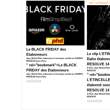
" rel="nofollow"
Le BLACK FRIDAY des
Le clip L’ET
Etalonneurs
Daho étalonn
Jean_Michel Petit, etalonneur et formateur certifié sur DAVINCI
RESOLVE basé à Paris
RESOLVE 14
" rel="bookmark">
Le BLACK
A Paris, Jean-Michel Peti
FRIDAY des Etalonneurs
RESOLVE
" rel="bookm
Jean_Michel Petit, etalonneur et formateur certifié sur DAVINCI
RESOLVE basé à Paris
L’ETINCELLE
23/11/2018
étalonné sou
RESOLVE 14
A Paris, Jean-Michel Peti
RESOLVE
31/10/2018