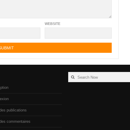
WEBSITE
Search
Search
for:
iption
exion
des publications
 des commentaires