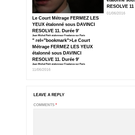
RESOLVE 11
01/06/2016
Le Court Métrage FERMEZ LES
YEUX étalonné sous DAVINCI
RESOLVE 11. Durée 9′
Jean Michel Petit etalonneur Freelance sur Paris
" rel="bookmark">
Le Court
Métrage FERMEZ LES YEUX
étalonné sous DAVINCI
RESOLVE 11. Durée 9′
Jean Michel Petit etalonneur Freelance sur Paris
11/06/2016
LEAVE A REPLY
COMMENTS
*