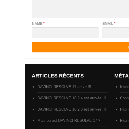
NAME
*
EMAIL
*
ARTICLES RÉCENTS
MÉTA
DAVINCI RESOLVE 17 arrive !!!
Inscr
DAVINCI RESOLVE 16.2.4 est arrivée !!!
Conn
DAVINCI RESOLVE 16.2.3 est arrivée !!!
Flux 
Mais ou est DAVINCI RESOLVE 17 ?
Flux