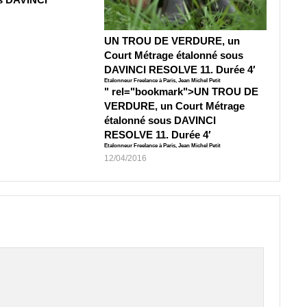
UN TROU DE VERDURE, un
Court Métrage étalonné sous
DAVINCI RESOLVE 11. Durée 4′
Etalonneur Freelance à Paris, Jean Michel Petit
" rel="bookmark">
UN TROU DE
VERDURE, un Court Métrage
étalonné sous DAVINCI
RESOLVE 11. Durée 4′
Etalonneur Freelance à Paris, Jean Michel Petit
12/04/2016