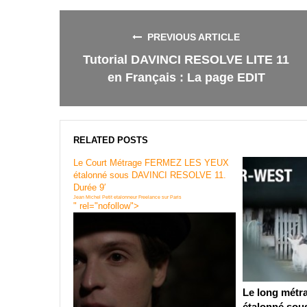
Facebook
Twitter
Google+
LinkedIn
PREVIOUS ARTICLE
Tutorial DAVINCI RESOLVE LITE 11
en Français : La page EDIT
RELATED POSTS
Le Court Métrage FERMEZ LES YEUX
étalonné sous DAVINCI RESOLVE 11.
Durée 9′
Jean Michel Petit etalonneur Freelance sur Paris
" rel="nofollow">
Le long mét
étalonné sou