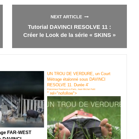
NEXT ARTICLE
Tutorial DAVINCI RESOLVE 11 :
Créer le Look de la série « SKINS »
UN TROU DE VERDURE, un Court
Métrage étalonné sous DAVINCI
RESOLVE 11. Durée 4′
Etalonneur Freelance à Paris, Jean Michel Petit
" rel="nofollow">
rage FAR-WEST
s DAVINCI