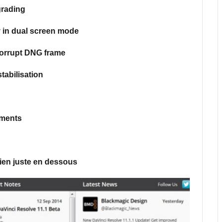
grading
y in dual screen mode
corrupt DNG frame
tabilisation
ements
e lien juste en dessous