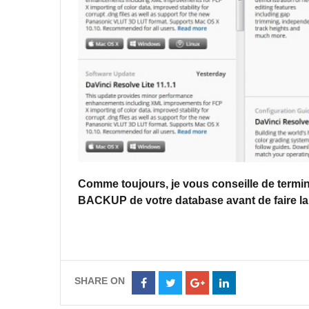
Comme toujours, je vous conseille de termin
BACKUP de votre database avant de faire la 
SHARE ON
Share
Share
Share
Share
on
on
on
on