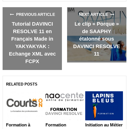
Facebook
Twitter
Google+
LinkedIn
PREVIOUS ARTICLE
NEXT ARTICLE
Tutorial DAVINCI
Le clip « Porque »
RESOLVE 11 en
de SAAPHY
Français Made in
étalonné sous
YAKYAKYAK :
DAVINCI RESOLVE
Echange XML avec
11
FCPX
RELATED POSTS
Formation à
Formation
Initiation au Métier