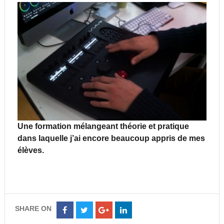
Une formation mélangeant théorie et pratique
dans laquelle j’ai encore beaucoup appris de mes
élèves.
SHARE ON
Share
Share
Share
Share
on
on
on
on