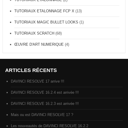
TUTORIAUX ETALONNAGE FCP X
(13)
TUTORIAUX MAGIC BULLET LOOKS
(1)
TUTORIAUX SCRATCH
(68)
ŒUVRE D'ART NUMERIQUE
(4)
ARTICLES RÉCENTS
DAVINCI RESOLVE 17 arrive !!!
DAVINCI RESOLVE 16.2.4 est arrivée !!!
DAVINCI RESOLVE 16.2.3 est arrivée !!!
Mais ou est DAVINCI RESOLVE 17 ?
Les nouveautés de DAVINCI RESOLVE 16.2.2