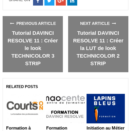
Share
Share
Share
Share
on
on
on
on
Facebook
Twitter
Google+
LinkedIn
PREVIOUS ARTICLE
NEXT ARTICLE
Tutorial DAVINCI
Tutorial DAVINCI
RESOLVE 11 : Créer
RESOLVE 11 : Créer
le look
la LUT de look
TECHNICOLOR 3
TECHNICOLOR 2
STRIP
STRIP
RELATED POSTS
Formation à
Formation
Initiation au Métier