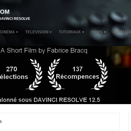
COM
r DAVINCI RESOLVE
CINEMA
TELEVISION
TUTORIAUX
NEWS
FORMATI
b