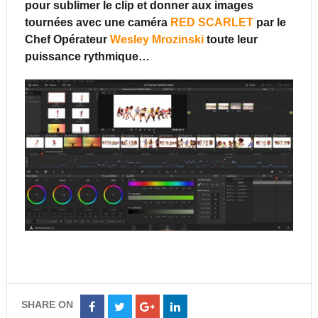
pour sublimer le clip et donner aux images
tournées avec une caméra
RED SCARLET
par le
Chef Opérateur
Wesley Mrozinski
toute leur
puissance rythmique…
SHARE ON
Share
Share
Share
Share