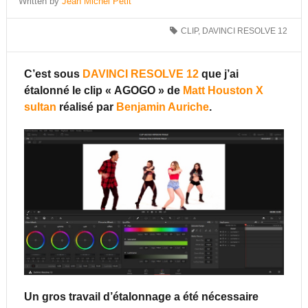
Written by
Jean Michel Petit
CLIP
,
DAVINCI RESOLVE 12
C’est sous
DAVINCI RESOLVE 12
que j’ai
étalonné le clip « AGOGO » de
Matt Houston X
sultan
réalisé par
Benjamin Auriche
.
Un gros travail d’étalonnage a été nécessaire