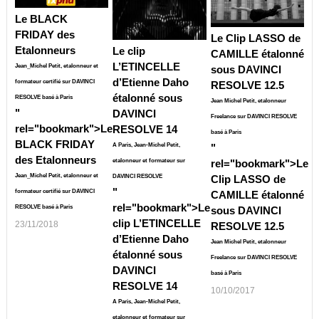
Le BLACK
FRIDAY des
Le Clip LASSO de
Etalonneurs
Le clip
CAMILLE étalonné
L’ETINCELLE
Jean_Michel Petit, etalonneur et
sous DAVINCI
d’Etienne Daho
formateur certifié sur DAVINCI
RESOLVE 12.5
étalonné sous
RESOLVE basé à Paris
Jean Michel Petit, etalonneur
"
DAVINCI
Freelance sur DAVINCI RESOLVE
rel="bookmark">
Le
RESOLVE 14
basé à Paris
BLACK FRIDAY
A Paris, Jean-Michel Petit,
"
des Etalonneurs
etalonneur et formateur sur
rel="bookmark">
Le
Jean_Michel Petit, etalonneur et
DAVINCI RESOLVE
Clip LASSO de
"
formateur certifié sur DAVINCI
CAMILLE étalonné
rel="bookmark">
Le
RESOLVE basé à Paris
sous DAVINCI
clip L’ETINCELLE
23/11/2018
RESOLVE 12.5
d’Etienne Daho
Jean Michel Petit, etalonneur
étalonné sous
Freelance sur DAVINCI RESOLVE
DAVINCI
basé à Paris
RESOLVE 14
10/10/2017
A Paris, Jean-Michel Petit,
etalonneur et formateur sur