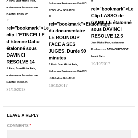
A Paris, Jean-Michel Petit,
"
étalonneur Freelance sur DAVINCI
etalonneur et formateur sur
rel="bookmark">
Le
RESOLVE et SCRATCH
DAVINCI RESOLVE
Clip LASSO de
"
"
CAMILLE étalonné
rel="bookmark">
Etalonnage
rel="bookmark">
Le
sous DAVINCI
du documentaire
clip L’ETINCELLE
RESOLVE 12.5
LE ROUNDUP
d’Etienne Daho
Jean Michel Petit, etalonneur
FACE A SES
étalonné sous
Freelance sur DAVINCI RESOLVE
JUGES. Durée 90
DAVINCI
basé à Paris
minutes
RESOLVE 14
10/10/2017
A Paris, Jean Michel Petit,
A Paris, Jean-Michel Petit,
étalonneur Freelance sur DAVINCI
etalonneur et formateur sur
RESOLVE et SCRATCH
DAVINCI RESOLVE
16/10/2017
31/10/2018
LEAVE A REPLY
COMMENTS
*