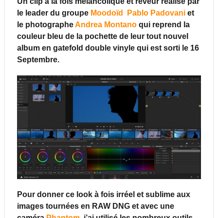
Un clip à la fois mélancolique et rêveur réalisé par
le leader du groupe
Moodoïd
Pablo Padovani
et
le photographe
Andrea Montano
qui reprend la
couleur bleu de la pochette de leur tout nouvel
album en gatefold double vinyle qui est sorti le 16
Septembre.
Pour donner ce look à fois irréel et sublime aux
images tournées en RAW DNG et avec une
caméra
Phantom
, j’ai utilisé les nombreux outils