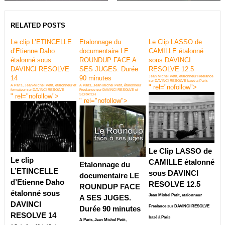
RELATED POSTS
Le clip L’ETINCELLE
Etalonnage du
Le Clip LASSO de
d’Etienne Daho
documentaire LE
CAMILLE étalonné
étalonné sous
ROUNDUP FACE A
sous DAVINCI
DAVINCI RESOLVE
SES JUGES. Durée
RESOLVE 12.5
14
90 minutes
Jean Michel Petit, etalonneur Freelance
sur DAVINCI RESOLVE basé à Paris
A Paris, Jean-Michel Petit, etalonneur et
A Paris, Jean Michel Petit, étalonneur
" rel="nofollow">
formateur sur DAVINCI RESOLVE
Freelance sur DAVINCI RESOLVE et
" rel="nofollow">
SCRATCH
" rel="nofollow">
Le Clip LASSO de
Le clip
CAMILLE étalonné
Etalonnage du
L’ETINCELLE
sous DAVINCI
documentaire LE
d’Etienne Daho
RESOLVE 12.5
ROUNDUP FACE
étalonné sous
Jean Michel Petit, etalonneur
A SES JUGES.
DAVINCI
Freelance sur DAVINCI RESOLVE
Durée 90 minutes
RESOLVE 14
basé à Paris
A Paris, Jean Michel Petit,