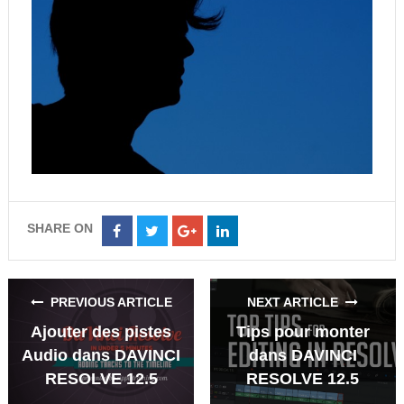
SHARE ON
Share
Share
Share
Share
on
on
on
on
Facebook
Twitter
Google+
LinkedIn
PREVIOUS ARTICLE
NEXT ARTICLE
Ajouter des pistes
Tips pour monter
Audio dans DAVINCI
dans DAVINCI
RESOLVE 12.5
RESOLVE 12.5