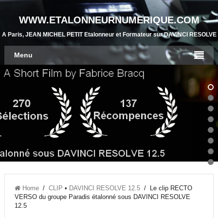
WWW.ETALONNEURNUMERIQUE.COM
A Paris, JEAN MICHEL PETIT Etalonneur et Formateur sur DAVINCI RESOLVE
Menu
Home
/
CLIP
•
DAVINCI RESOLVE 12.5
/ Le clip RECTO
VERSO du groupe Paradis étalonné sous DAVINCI RESOLVE
12.5