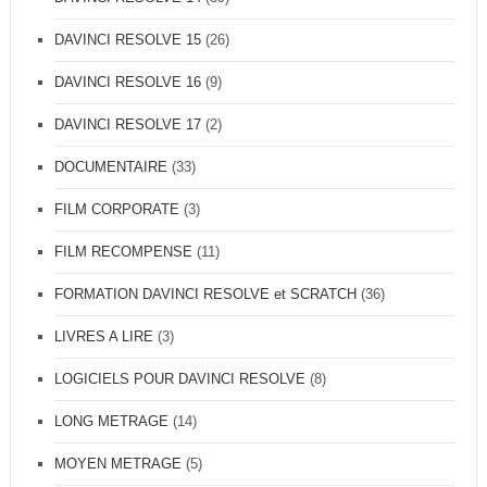
M
U
I
R
DAVINCI RESOLVE 15
(26)
C
E
H
T
DAVINCI RESOLVE 16
(9)
E
F
L
O
DAVINCI RESOLVE 17
(2)
P
R
E
M
DOCUMENTAIRE
(33)
T
A
I
T
FILM CORPORATE
(3)
T
E
F
U
FILM RECOMPENSE
(11)
O
R
R
C
M
FORMATION DAVINCI RESOLVE et SCRATCH
(36)
E
A
R
T
LIVRES A LIRE
(3)
T
E
I
U
LOGICIELS POUR DAVINCI RESOLVE
(8)
F
R
I
E
LONG METRAGE
(14)
É
T
D
E
MOYEN METRAGE
(5)
A
T