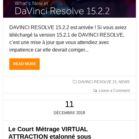
D
É
T
A
T
,
V
A
É
I
L
T
DAVINCI RESOLVE 15.2.2 est arrivée ! Si vous aviez
N
O
A
C
N
téléchargé la version 15.2.1 de DAVINCI RESOLVE,
L
I
N
O
c’est une mise à jour que vous attendiez avec
R
É
N
impatience car elle devrait corriger...
E
S
N
S
O
E
O
U
READ MORE
A
U
L
S
B
R
V
D
O
E
E
A
U
T
DAVINCI RESOLVE 15
,
NEWS
V
T
F
Leave a Comment
I
D
O
N
A
R
11
C
V
M
I
I
A
2018
DÉCEMBRE
R
N
T
E
C
E
Le Court Métrage VIRTUAL
S
I
U
O
R
R
ATTRACTION etalonné sous