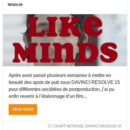
A
E
RESOLVE
E
P
S
T
A
O
F
R
L
O
I
V
R
S
E
M
,
1
A
J
5
T
E
.
E
A
2
U
N
.
R
M
3
S
I
E
U
Après avoir passé plusieurs semaines à mettre en
C
S
R
H
T
beauté des spots de pub sous DAVINCI RESOLVE 15
D
E
A
A
pour différentes sociétées de postproduction, j’ai pu
L
R
V
enfin revenir à l’étalonnage d’un film...
P
R
I
E
I
N
T
V
READ MORE
A
C
I
É
B
I
T
E
O
R
,
!
U
COURT METRAGE
,
DAVINCI RESOLVE 15
E