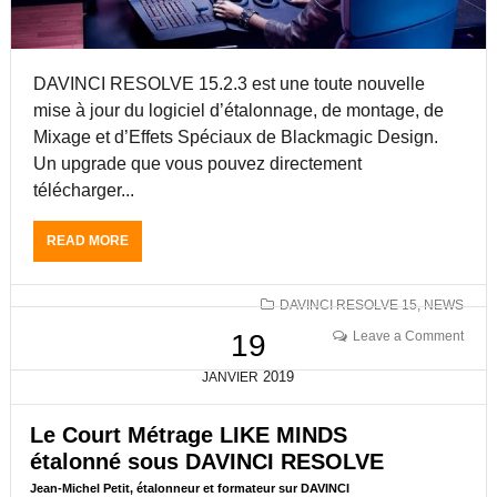
N
A
C
N
I
-
R
M
DAVINCI RESOLVE 15.2.3 est une toute nouvelle
E
I
mise à jour du logiciel d’étalonnage, de montage, de
S
C
O
Mixage et d’Effets Spéciaux de Blackmagic Design.
H
L
E
Un upgrade que vous pouvez directement
V
L
télécharger...
E
P
E
E
S
READ MORE
A
T
T
B
I
A
O
T
R
U
DAVINCI RESOLVE 15
,
NEWS
É
R
T
T
Leave a Comment
19
I
D
A
V
A
L
2019
JANVIER
É
V
O
E
I
N
!
N
Le Court Métrage LIKE MINDS
N
!
C
E
étalonné sous DAVINCI RESOLVE
!
I
U
.
Jean-Michel Petit, étalonneur et formateur sur DAVINCI
R
R