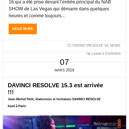
!
16 qui a été prise devant l’entrée principal du NAB
J
SHOW de Las Vegas qui démarre dans quelques
E
heures et comme toujours...
A
N
READ MORE
A
-
B
M
O
I
U
DAVINCI RESOLVE 16
,
NEWS
C
T
H
Leave a Comment
L
E
07
A
L
P
P
2019
MARS
R
E
E
T
M
DAVINCI RESOLVE 15.3 est arrivée
I
I
T
!!!
È
,
Jean-Michel Petit, étalonneur et formateur DAVINCI RESOLVE
R
E
E
basé à Paris
T
I
A
M
L
A
O
G
N