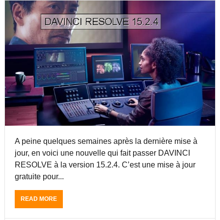
T
G
A
A
E
V
L
G
I
O
R
N
N
A
C
N
F
I
E
F
R
U
I
E
R
T
S
E
I
O
T
É
L
F
T
V
O
A
E
R
L
M
O
A peine quelques semaines après la dernière mise à
A
N
jour, en voici une nouvelle qui fait passer DAVINCI
T
N
E
É
RESOLVE à la version 15.2.4. C’est une mise à jour
U
S
gratuite pour...
R
O
D
U
READ MORE
A
A
S
B
V
D
O
I
A