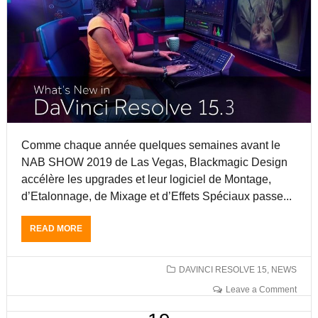
E
N
D
E
E
U
D
R
A
E
V
T
I
F
N
O
C
R
I
M
Comme chaque année quelques semaines avant le
R
A
E
T
NAB SHOW 2019 de Las Vegas, Blackmagic Design
S
E
accélère les upgrades et leur logiciel de Montage,
O
U
d’Etalonnage, de Mixage et d’Effets Spéciaux passe...
L
R
V
D
E
A
READ MORE
A
1
V
B
6
I
O
!
N
U
DAVINCI RESOLVE 15
,
NEWS
!
C
T
Leave a Comment
!
I
D
R
A
A