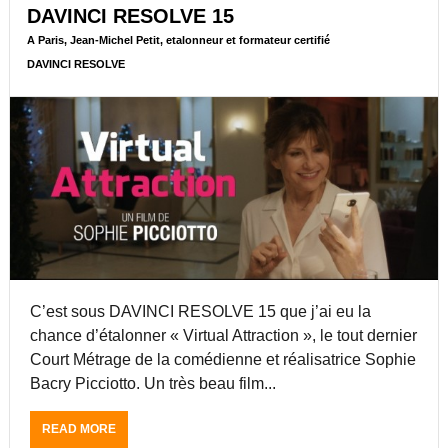
L
E
C
DAVINCI RESOLVE 15
V
S
E
E
A Paris, Jean-Michel Petit, etalonneur et formateur certifié
O
R
L
T
J
DAVINCI RESOLVE
V
I
E
E
F
A
1
I
N
5
É
-
.
S
M
2
U
I
.
R
C
2
D
H
E
A
E
S
V
L
T
I
P
T
N
E
É
C’est sous DAVINCI RESOLVE 15 que j’ai eu la
C
T
L
I
I
chance d’étalonner « Virtual Attraction », le tout dernier
É
R
T
Court Métrage de la comédienne et réalisatrice Sophie
C
E
,
Bacry Picciotto. Un très beau film...
H
S
É
A
O
T
R
L
A
READ MORE
A
G
V
L
B