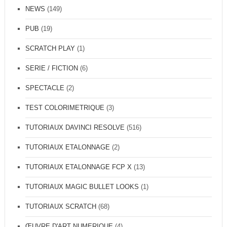
V
A
NEWS
(149)
I
L
N
O
PUB
(19)
C
N
I
N
SCRATCH PLAY
(1)
R
E
E
U
SERIE / FICTION
(6)
S
R
O
F
SPECTACLE
(2)
L
R
V
E
TEST COLORIMETRIQUE
(3)
E
E
L
TUTORIAUX DAVINCI RESOLVE
(516)
A
N
TUTORIAUX ETALONNAGE
(2)
C
E
TUTORIAUX ETALONNAGE FCP X
(13)
S
U
TUTORIAUX MAGIC BULLET LOOKS
(1)
R
D
TUTORIAUX SCRATCH
(68)
A
V
ŒUVRE D'ART NUMERIQUE
(4)
I