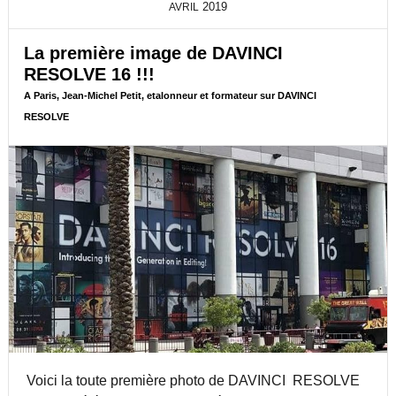
2019
AVRIL
O
U
R
La première image de DAVINCI
D
RESOLVE 16 !!!
E
A Paris, Jean-Michel Petit, etalonneur et formateur sur DAVINCI
D
A
RESOLVE
V
I
N
C
I
R
E
S
O
L
V
E
1
5
!
Voici la toute première photo de DAVINCI RESOLVE
!