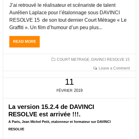
T
J’ai retrouvé le réalisateur et scénariste de talent
É
A
E
Aurélien Laplace pour l’étalonnage sous DAVINCI
L
!
RESOLVE 15 de son tout dernier Court Métrage « Le
O
!
Graffiti ». Un film d’humour d’un peu plus...
N
!
N
J
E
E
READ MORE
A
U
A
B
R
N
O
E
-
U
COURT METRAGE
,
DAVINCI RESOLVE 15
T
M
T
Leave a Comment
F
I
L
O
C
E
11
R
H
C
M
E
O
2019
FÉVRIER
A
L
U
T
P
R
E
La version 15.2.4 de DAVINCI
E
T
U
T
M
RESOLVE est arrivée !!!.
R
I
E
A Paris, Jean Michel Petit, etalonneur et formateur sur DAVINCI
S
T
T
U
RESOLVE
,
R
R
É
A
D