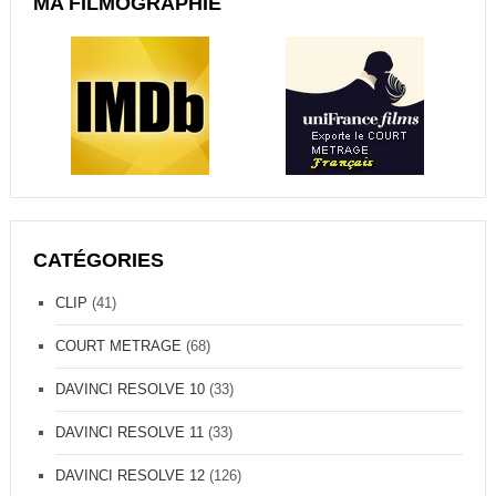
MA FILMOGRAPHIE
L
O
N
N
E
U
R
N
U
M
É
R
I
CATÉGORIES
Q
U
CLIP
(41)
E
C
COURT METRAGE
(68)
H
E
DAVINCI RESOLVE 10
(33)
Z
C
DAVINCI RESOLVE 11
(33)
O
U
DAVINCI RESOLVE 12
(126)
R