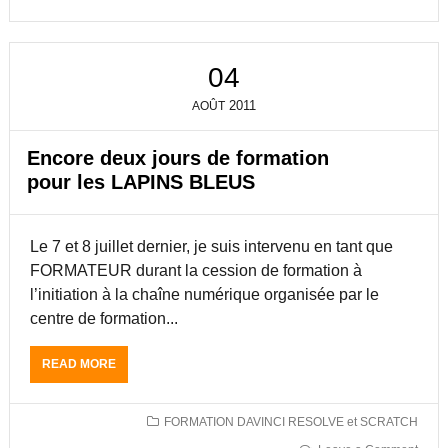
F
9
N
O
À
E
R
B
U
M
R
04
R
A
U
N
T
X
2011
AOÛT
U
I
E
M
O
L
É
N
L
Encore deux jours de formation
R
A
E
pour les LAPINS BLEUS
I
U
S
Q
X
C
U
L
H
Le 7 et 8 juillet dernier, je suis intervenu en tant que
E
A
E
O
P
Z
FORMATEUR durant la cession de formation à
R
I
A
l’initiation à la chaîne numérique organisée par le
G
N
D
centre de formation...
A
S
N
N
B
S
I
L
T
READ MORE
A
S
E
U
B
É
U
D
O
P
S
I
U
FORMATION DAVINCI RESOLVE et SCRATCH
A
O
T