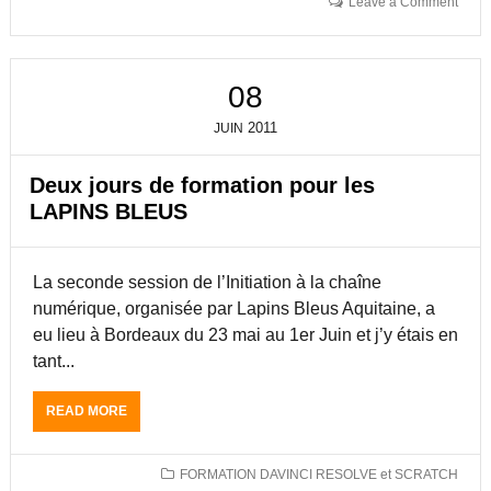
Leave a Comment
R
E
C
N
O
C
U
O
08
R
R
T
E
2011
JUIN
S
D
O
E
N
U
Deux jours de formation pour les
X
LAPINS BLEUS
J
O
U
La seconde session de l’Initiation à la chaîne
R
S
numérique, organisée par Lapins Bleus Aquitaine, a
D
eu lieu à Bordeaux du 23 mai au 1er Juin et j’y étais en
E
tant...
F
O
R
READ MORE
A
M
B
A
O
T
U
FORMATION DAVINCI RESOLVE et SCRATCH