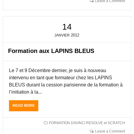
Leave a Comment
N
F
S
O
A
R
C
M
14
R
A
É
T
2012
JANVIER
A
I
U
O
M
N
Formation aux LAPINS BLEUS
É
D
T
A
I
V
Le 7 et 9 Décembre dernier, je suis à nouveau
E
I
R
intervenu en tant que formateur chez les LAPINS
N
D
C
BLEUS durant la cession parisienne de la formation à
E
I
l’initiation à la...
L
R
’
E
É
READ MORE
A
S
T
B
O
A
O
L
L
U
V
FORMATION DAVINCI RESOLVE et SCRATCH
O
T
E
Leave a Comment
N