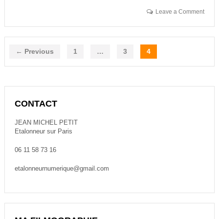
R
T
Leave a Comment
L
F
E
O
S
R
L
M
← Previous
1
…
3
4
A
A
P
T
I
I
N
O
S
N
B
A
CONTACT
L
U
E
M
JEAN MICHEL PETIT
U
É
Etalonneur sur Paris
S
T
I
06 11 58 73 16
E
R
etalonneurnumerique@gmail.com
D
’
E
T
A