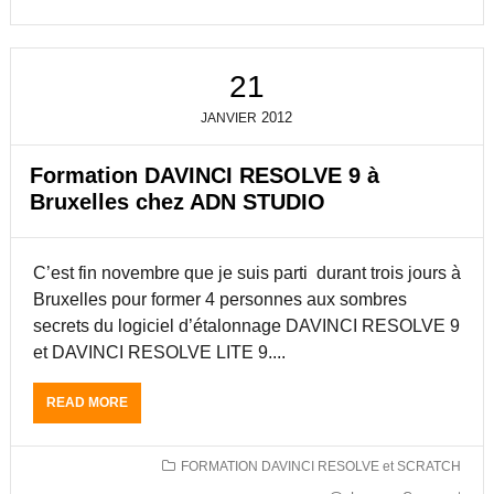
F
O
R
M
21
A
T
2012
JANVIER
E
U
R
Formation DAVINCI RESOLVE 9 à
D
Bruxelles chez ADN STUDIO
U
R
A
C’est fin novembre que je suis parti durant trois jours à
N
T
Bruxelles pour former 4 personnes aux sombres
L
secrets du logiciel d’étalonnage DAVINCI RESOLVE 9
E
et DAVINCI RESOLVE LITE 9....
S
T
A
READ MORE
A
G
B
E
O
C
U
FORMATION DAVINCI RESOLVE et SCRATCH
O
T