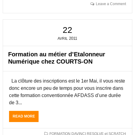
I
T
Leave a Comment
O
D
N
E
P
U
O
X
22
U
J
R
O
2011
AVRIL
L
U
E
R
S
S
Formation au métier d’Etalonneur
L
D
Numérique chez COURTS-ON
A
E
P
F
I
O
N
La clôture des inscriptions est le 1er Mai, il vous reste
R
S
M
donc encore un peu de temps pour vous inscrire dans
B
A
cette formation conventionnée AFDASS d’une durée
L
T
de 3...
E
I
U
O
S
N
READ MORE
A
P
B
O
O
U
U
FORMATION DAVINCI RESOLVE et SCRATCH