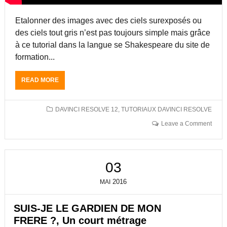
A
L
Etalonner des images avec des ciels surexposés ou
O
des ciels tout gris n’est pas toujours simple mais grâce
N
à ce tutorial dans la langue se Shakespeare du site de
N
É
formation...
S
O
READ MORE
A
U
B
S
O
D
U
DAVINCI RESOLVE 12
,
TUTORIAUX DAVINCI RESOLVE
A
T
V
Leave a Comment
T
I
U
N
T
C
O
I
03
R
R
I
E
2016
MAI
A
S
L
O
D
SUIS-JE LE GARDIEN DE MON
L
A
FRERE ?, Un court métrage
V
V