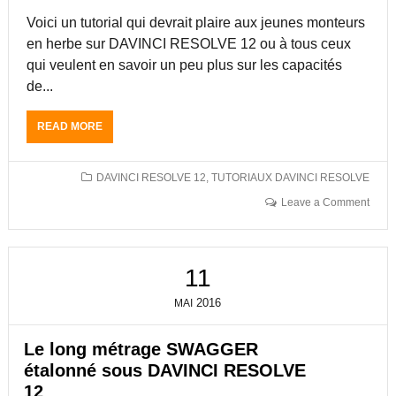
Voici un tutorial qui devrait plaire aux jeunes monteurs
en herbe sur DAVINCI RESOLVE 12 ou à tous ceux
qui veulent en savoir un peu plus sur les capacités
de...
READ MORE
A
B
O
U
DAVINCI RESOLVE 12
,
TUTORIAUX DAVINCI RESOLVE
T
Leave a Comment
D
A
V
I
11
N
C
2016
MAI
I
R
E
Le long métrage SWAGGER
S
étalonné sous DAVINCI RESOLVE
O
12
L