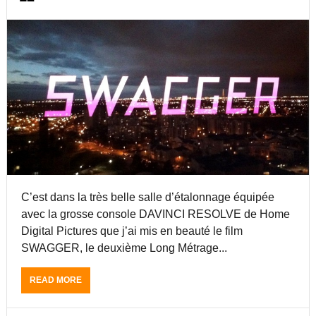
V
E
1
2
T
U
T
O
R
I
A
L
:
I
C’est dans la très belle salle d’étalonnage équipée
N
avec la grosse console DAVINCI RESOLVE de Home
I
T
Digital Pictures que j’ai mis en beauté le film
I
SWAGGER, le deuxième Long Métrage...
A
T
READ MORE
A
I
B
O
O
N