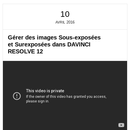
J
R
O
E
10
R
R
D
U
2016
AVRIL
A
N
N
P
L
Gérer des images Sous-exposées
A
et Surexposées dans DAVINCI
N
RESOLVE 12
A
V
E
C
D
I
F
F
É
R
E
N
T
S
N