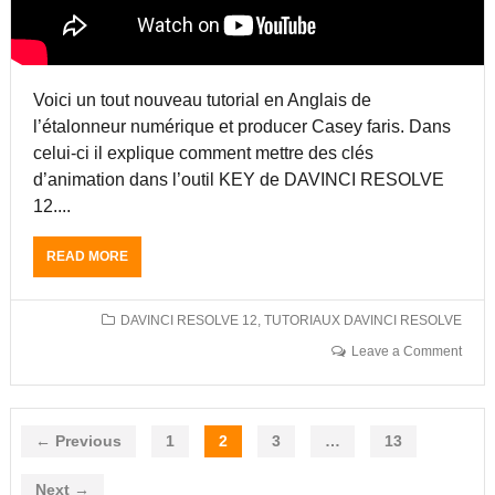
E
1
1
2
2
:
P
Voici un tout nouveau tutorial en Anglais de
R
l’étalonneur numérique et producer Casey faris. Dans
E
M
celui-ci il explique comment mettre des clés
I
d’animation dans l’outil KEY de DAVINCI RESOLVE
E
12....
R
E
P
READ MORE
A
R
B
O
O
C
U
DAVINCI RESOLVE 12
,
TUTORIAUX DAVINCI RESOLVE
C
T
Leave a Comment
W
T
O
U
R
T
K
O
← Previous
1
2
3
…
13
F
R
L
I
O
A
Next →