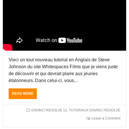
C
V
I
I
R
N
E
C
S
I
O
R
L
E
V
S
E
O
1
L
2
Voici un tout nouveau tutorial en Anglais de Steve
V
E
Johnson du site Whitespaces Films que je viens juste
1
de découvrir et qui devrait plaire aux jeunes
2
étalonneurs. Dans celui-ci, vous...
.
5
P
READ MORE
A
A
B
R
O
A
U
DAVINCI RESOLVE 12
,
TUTORIAUX DAVINCI RESOLVE
L
T
Leave a Comment
E
G
X
É