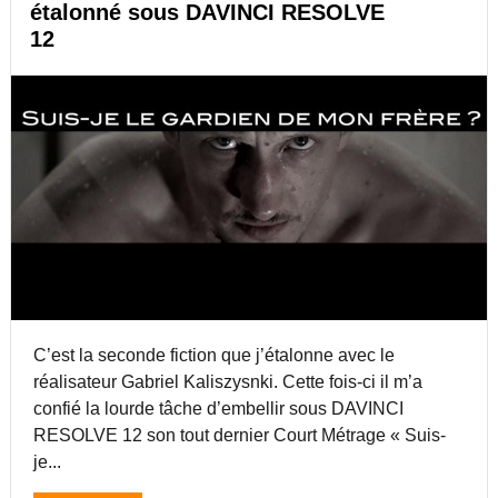
E
étalonné sous DAVINCI RESOLVE
I
1
12
N
2
C
I
R
E
S
O
L
V
E
1
2
:
R
E
M
C’est la seconde fiction que j’étalonne avec le
P
réalisateur Gabriel Kaliszysnki. Cette fois-ci il m’a
L
confié la lourde tâche d’embellir sous DAVINCI
A
RESOLVE 12 son tout dernier Court Métrage « Suis-
C
E
je...
R