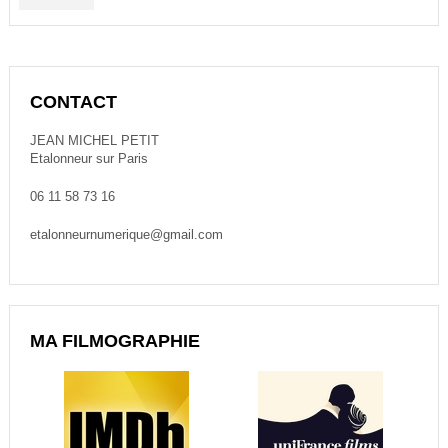
W
L
D
A
V
I
CONTACT
N
C
JEAN MICHEL PETIT
I
Etalonneur sur Paris
R
E
06 11 58 73 16
S
O
etalonneurnumerique@gmail.com
L
V
E
1
2
:
MA FILMOGRAPHIE
A
N
I
M
E