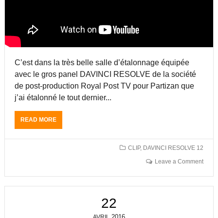
M
O
N
F
R
E
R
C’est dans la très belle salle d’étalonnage équipée
E
avec le gros panel DAVINCI RESOLVE de la société
?
,
de post-production Royal Post TV pour Partizan que
U
j’ai étalonné le tout dernier...
N
C
READ MORE
A
O
B
U
O
R
U
CLIP
,
DAVINCI RESOLVE 12
T
T
M
Leave a Comment
L
É
E
T
C
R
L
A
22
I
G
P
E
2016
AVRIL