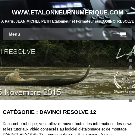
WWW.ETALONNEURNUMERIQUE.COM
A Paris, JEAN MICHEL PETIT Etalonneur et Formateur sur DAVINCI RESOLVE
Menu
CATÉGORIE : DAVINCI RESOLVE 12
Dans cette rubrique, vous allez retrouver toutes les informations, les news
et les tutoriaux vidéo consacrés au logiciel d’étalonnage et de montage
DAVINCI RESOLVE 12 commercialisé par Blackmagic Design.